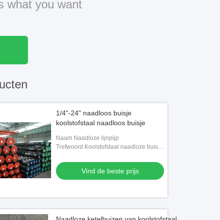
us what you want
ucten
1/4"-24" naadloos buisje
koolstofstaal naadloos buisje
Naam Naadloze lijnpijp
Trefwoord Koolstofstaal naadloze buis,
lijnpijp
Vind de beste prijs
Naadloze ketelbuizen van koolstofstaal