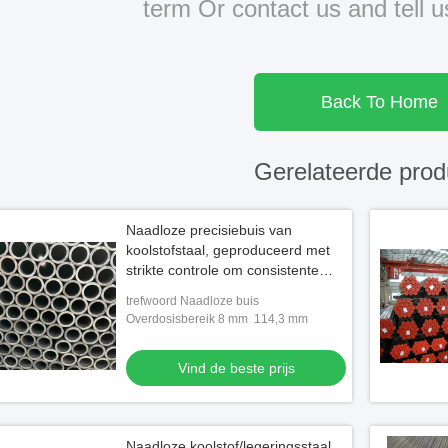
term Or contact us and tell 
Back To Home
Gerelateerde prod
Naadloze precisiebuis van
koolstofstaal, geproduceerd met
strikte controle om consistente
OD- en ID-toleranties voor
trefwoord Naadloze buis
prestaties te behouden
Overdosisbereik 8 mm ️ 114,3 mm
Vind de beste prijs
Naadloze koolstof/legeringsstaal