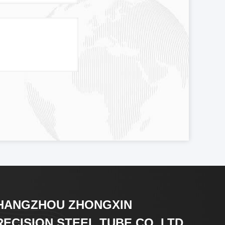
HANGZHOU ZHONGXIN
RECISION STEEL TUBE CO.,LTD