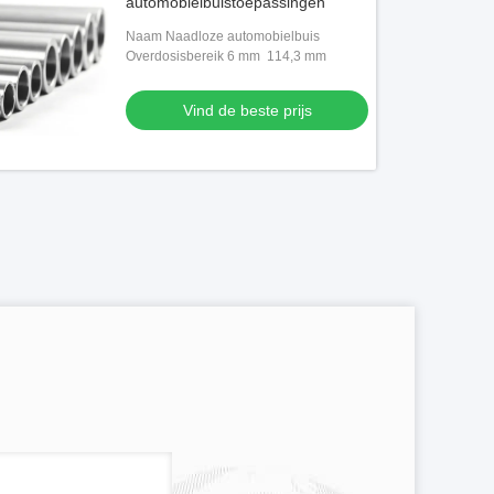
automobielbuistoepassingen
Naam Naadloze automobielbuis
Overdosisbereik 6 mm ️ 114,3 mm
Vind de beste prijs