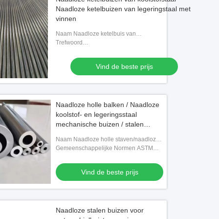
Naadloze ketelbuizen van legeringstaal met
vinnen
Naam Naadloze ketelbuis van
koolstofstaal,naadloze ketelbuis van legeringsstaal,
Trefwoord
gevlegde buizen
Hoogdrukstaal,middenkoolstofstaal,drukstaal,hoge-
en lage-temperatuurstaal,ferritisch en austenitisc
Vind de beste prijs
Naadloze holle balken / Naadloze
koolstof- en legeringsstaal
mechanische buizen / stalen
buizen voor machineconstructie
Naam Naadloze holle staven/naadloze
mechanische buizen van koolstof- en
Gemeenschappelijke Normen ASTM
legeringsstaal
A519, EN 10297-1,DIN 1629, JIS G3445
Vind de beste prijs
Naadloze stalen buizen voor