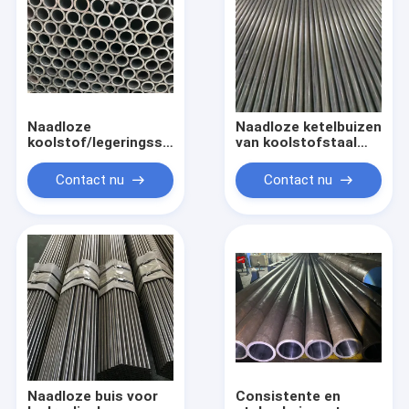
Naadloze
Naadloze ketelbuizen
koolstof/legeringsstaal
van koolstofstaal
warmtewisselaar
Naadloze ketelbuizen
condensatorbuizen
van legeringstaal
Contact nu
Contact nu
met vinnen
Naadloze buis voor
Consistente en