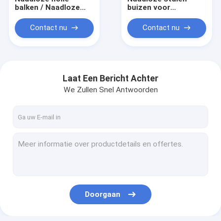
balken / Naadloze
buizen voor
koolstof- en
automobielbuistoepassi
legeringsstaal
Contact nu
Contact nu
mechanische buizen
/ stalen buizen voor
machineconstructie
Laat Een Bericht Achter
We Zullen Snel Antwoorden
Thuis
Producten
Doorgaan
Over ons