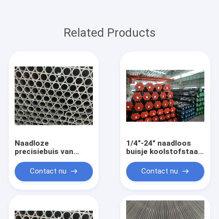
Related Products
Naadloze
1/4"-24" naadloos
precisiebuis van
buisje koolstofstaal
koolstofstaal,
naadloos buisje
geproduceerd met
Contact nu
Contact nu
strikte controle om
consistente OD- en
ID-toleranties voor
prestaties te
behouden