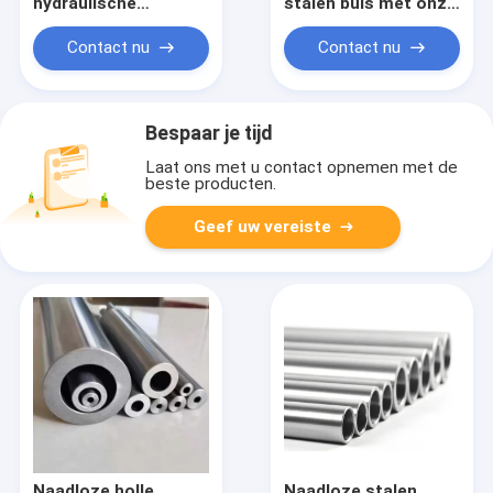
hydraulische
stalen buis met onze
leidingen
strakke tolerantie
naadloze
Contact nu
Contact nu
mechanische buis
voor superieure
prestaties
Bespaar je tijd
Laat ons met u contact opnemen met de
beste producten.
Geef uw vereiste
Naadloze holle
Naadloze stalen