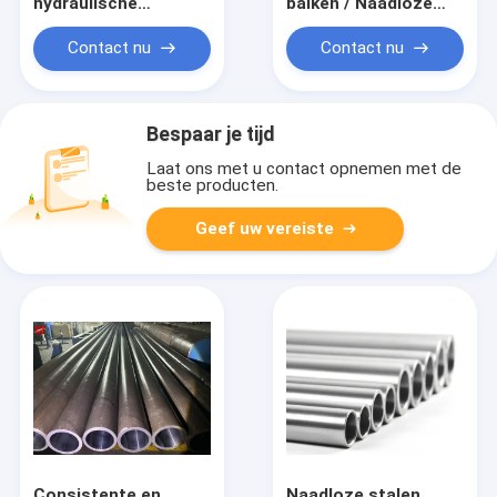
hydraulische
balken / Naadloze
leidingen
koolstof- en
legeringsstaal
Contact nu
Contact nu
mechanische buizen
/ stalen buizen voor
machineconstructie
Bespaar je tijd
Laat ons met u contact opnemen met de
beste producten.
Geef uw vereiste
Consistente en
Naadloze stalen