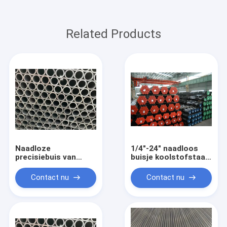
Related Products
Naadloze
1/4"-24" naadloos
precisiebuis van
buisje koolstofstaal
koolstofstaal,
naadloos buisje
geproduceerd met
Contact nu
Contact nu
strikte controle om
consistente OD- en
ID-toleranties voor
prestaties te
behouden