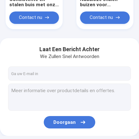
stalen buis met onze
buizen voor
strakke tolerantie
automobielbuistoepassi
naadloze
Contact nu
Contact nu
mechanische buis
voor superieure
prestaties
Laat Een Bericht Achter
We Zullen Snel Antwoorden
Thuis
Producten
Doorgaan
Over ons