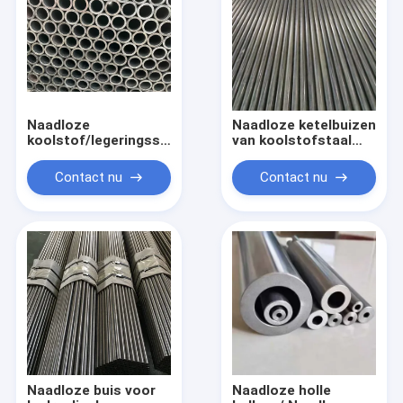
Naadloze
Naadloze ketelbuizen
koolstof/legeringsstaal
van koolstofstaal
warmtewisselaar
Naadloze ketelbuizen
condensatorbuizen
van legeringstaal
Contact nu
Contact nu
met vinnen
Naadloze buis voor
Naadloze holle