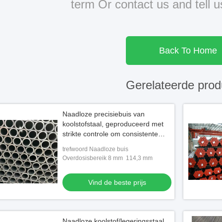
term Or contact us and tell 
Back To Home
Gerelateerde prod
Naadloze precisiebuis van
koolstofstaal, geproduceerd met
strikte controle om consistente
OD- en ID-toleranties voor
trefwoord Naadloze buis
prestaties te behouden
Overdosisbereik 8 mm ️ 114,3 mm
Vind de beste prijs
Naadloze koolstof/legeringsstaal