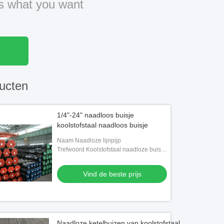
us what you want
ucten
1/4"-24" naadloos buisje
koolstofstaal naadloos buisje
Naam Naadloze lijnpijp
Trefwoord Koolstofstaal naadloze buis,
lijnpijp
Vind de beste prijs
Naadloze ketelbuizen van koolstofstaal