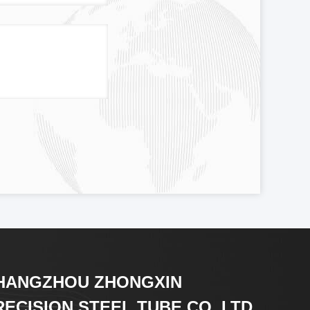
HANGZHOU ZHONGXIN
RECISION STEEL TUBE CO.,LTD