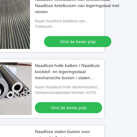
Naadloze ketelbuizen van legeringstaal met
vinnen
Naam Naadloze ketelbuis van
koolstofstaal,naadloze ketelbuis van legeringsstaal,
Trefwoord
gevlegde buizen
Hoogdrukstaal,middenkoolstofstaal,drukstaal,hoge-
en lage-temperatuurstaal,ferritisch en austenitisc
Vind de beste prijs
Naadloze holle balken / Naadloze
koolstof- en legeringsstaal
mechanische buizen / stalen
buizen voor machineconstructie
Naam Naadloze holle staven/naadloze
mechanische buizen van koolstof- en
Gemeenschappelijke Normen ASTM
legeringsstaal
A519, EN 10297-1,DIN 1629, JIS G3445
Vind de beste prijs
Naadloze stalen buizen voor