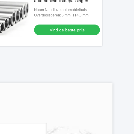
automobielbuistoepassingen
Naam Naadloze automobielbuis
Overdosisbereik 6 mm ️ 114,3 mm
Vind de beste prijs