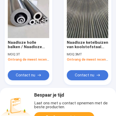
Naadloze holle
Naadloze ketelbuizen
balken / Naadloze
van koolstofstaal
koolstof- en
Naadloze ketelbuizen
MOQ:
3T
MOQ:
3MT
legeringsstaal
van legeringstaal
Ontvang de meest recente Prijs
Ontvang de meest recente Prijs
mechanische buizen
met vinnen
/ stalen buizen voor
machineconstructie
Contact nu
Contact nu
Bespaar je tijd
Laat ons met u contact opnemen met de
beste producten.