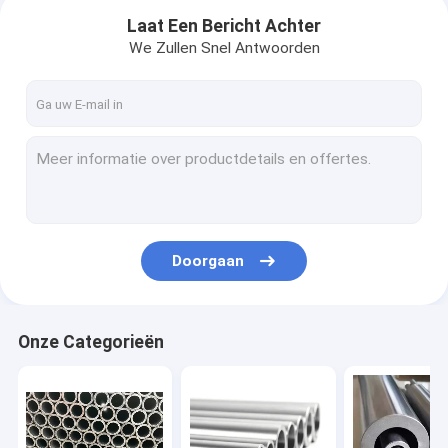
Laat Een Bericht Achter
We Zullen Snel Antwoorden
Doorgaan
Thuis
Onze Categorieën
Producten
Over ons