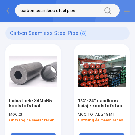
Carbon Seamless Steel Pipe
(8)
Industriële 34MnB5
1/4"-24" naadloos
koolstofstaal
buisje koolstofstaal
naadloze stalen
naadloos buisje
MOQ:
2t
MOQ:
TOTAL ≥ 18 MT
buizen
Ontvang de meest recente Prijs
Ontvang de meest recente Prijs