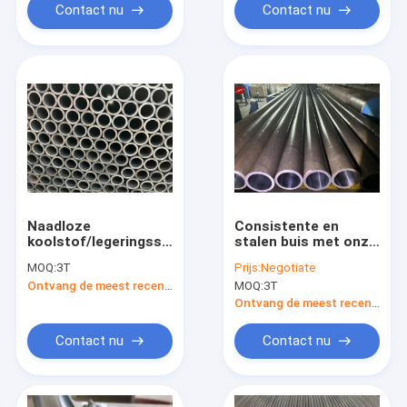
Contact nu
Contact nu
Naadloze
Consistente en
koolstof/legeringsstaal
stalen buis met onze
warmtewisselaar
strakke tolerantie
MOQ:
3T
Prijs:
Negotiate
condensatorbuizen
naadloze
Ontvang de meest recente Prijs
MOQ:
3T
mechanische buis
voor superieure
Ontvang de meest recente Prijs
prestaties
Contact nu
Contact nu