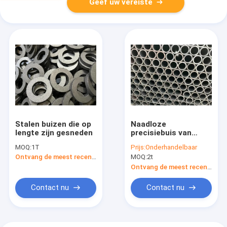
Geef uw vereiste
Stalen buizen die op
Naadloze
lengte zijn gesneden
precisiebuis van
koolstofstaal,
MOQ:
1T
Prijs:
Onderhandelbaar
geproduceerd met
Ontvang de meest recente Prijs
MOQ:
2t
strikte controle om
consistente OD- en
Ontvang de meest recente Prijs
ID-toleranties voor
prestaties te
Contact nu
Contact nu
behouden