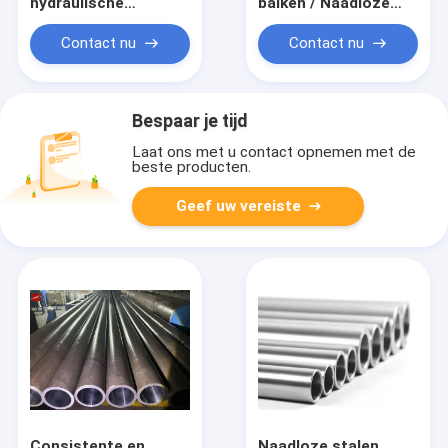
hydraulische
balken / Naadloze
leidingen
koolstof- en
legeringsstaal
Contact nu
Contact nu
mechanische buizen
/ stalen buizen voor
machineconstructie
Bespaar je tijd
Laat ons met u contact opnemen met de
beste producten.
Geef uw vereiste
Consistente en
Naadloze stalen