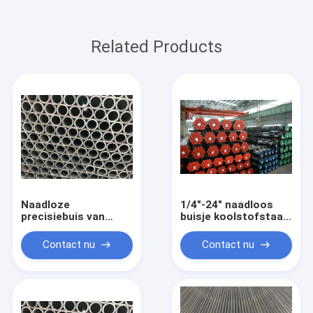
Related Products
Naadloze
1/4"-24" naadloos
precisiebuis van
buisje koolstofstaal
koolstofstaal,
naadloos buisje
geproduceerd met
Contact nu
Contact nu
strikte controle om
consistente OD- en
ID-toleranties voor
prestaties te
behouden