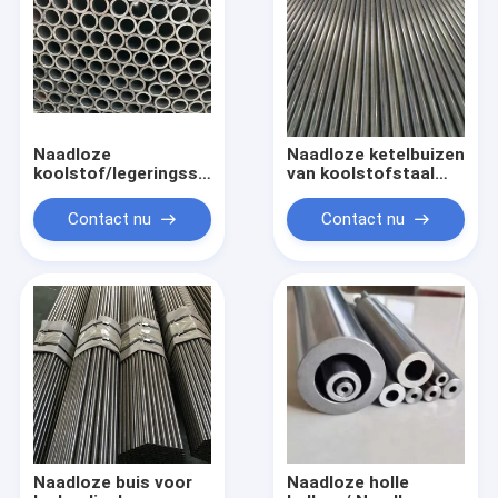
Naadloze
Naadloze ketelbuizen
koolstof/legeringsstaal
van koolstofstaal
warmtewisselaar
Naadloze ketelbuizen
condensatorbuizen
van legeringstaal
Contact nu
Contact nu
met vinnen
Naadloze buis voor
Naadloze holle