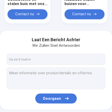
stalen buis met onze
buizen voor
strakke tolerantie
automobielbuistoepassi
naadloze
Contact nu
Contact nu
mechanische buis
voor superieure
prestaties
Laat Een Bericht Achter
We Zullen Snel Antwoorden
Thuis
Producten
Doorgaan
Over ons